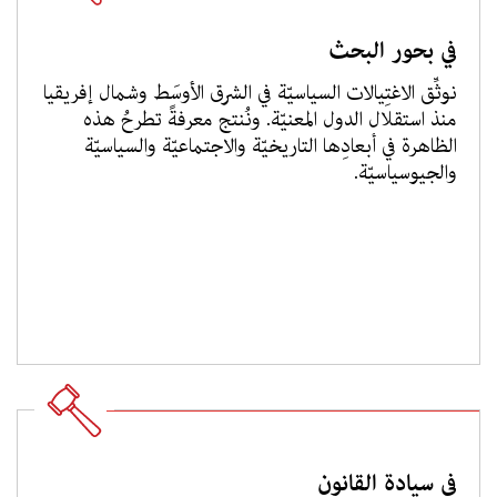
في بحور البحث
نوثِّق الاغتِيالات السياسيّة في الشرق الأوسَط وشمال إفريقيا
منذ استقلال الدول المعنيّة. ونُنتج معرفةً تطرحُ هذه
الظاهرة في أبعادِها التاريخيّة والاجتماعيّة والسياسيّة
والجيوسياسيّة.
في سيادة القانون