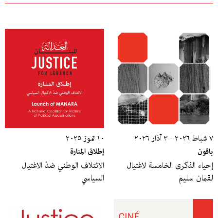
٧ شباط ٢٠٢٦ - ٣ آذار ٢٠٢٦
١٠ تموز ٢٠٢٥
باقون
إطلاق المنارة
إحياء الذكرى الخامسة لاغتيال
الائتلاف الوطني ضدّ الاغتيال
لقمان سليم
السياسي