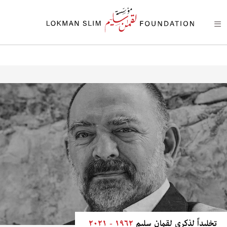
تخليداً لذكرى لقمان سليم
١٩٦٢ - ٢٠٢١