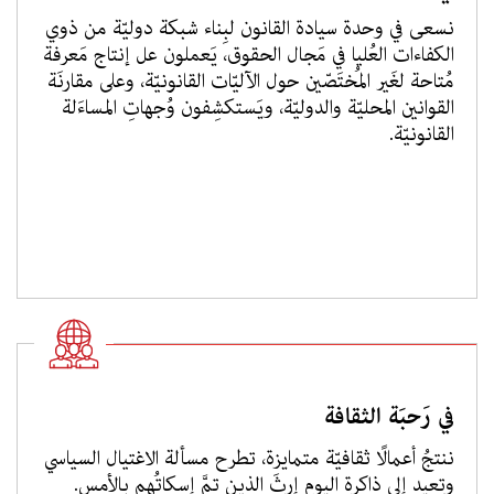
نسعى في وحدة سيادة القانون لبِناء شبكة دوليّة من ذوي
الكفاءات العُليا في مَجال الحقوق، يَعملون عل إنتاج مَعرفة
مُتاحة لغَير المُختَصّين حول الآليّات القانونيّة، وعلى مقارنَة
القوانين المحليّة والدوليّة، ويَستكشِفون وُجهاتِ المساءَلة
القانونيّة.
في رَحبَة الثقافة
ننتجُ أعمالًا ثقافيّة متمايزة، تطرح مسألة الاغتيال السياسي
وتعيد إلى ذاكرة اليوم إرثَ الذين تمَّ إسكاتُهم بالأمس.