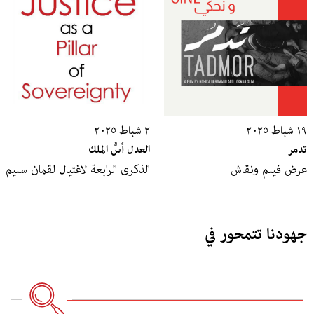
١٩ شباط ٢٠٢٥
٢ شباط ٢٠٢٥
تدمر
العدل أسُّ الملك
عرض فيلم ونقاش
الذكرى الرابعة لاغتيال لقمان سليم
جهودنا تتمحور في