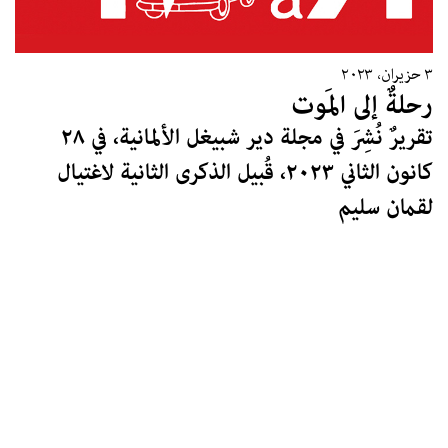
٣ حزيران، ٢٠٢٣
رحلةٌ إلى المَوت
تقريرٌ نُشِرَ في مجلة دير شبيغل الألمانية، في ٢٨
كانون الثاني ٢٠٢٣، قُبيل الذكرى الثانية لاغتيال
لقمان سليم