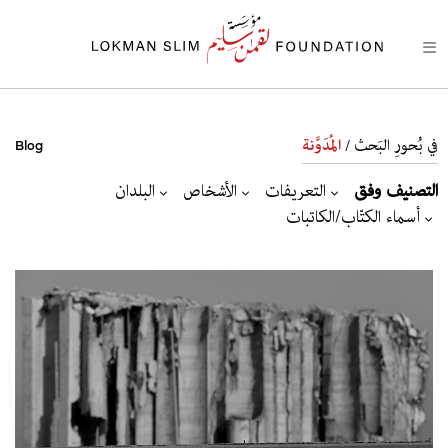
في بُحورِ البَحث /
المُدَوَّنة
Blog
التصنيف وفق
التعريفات
الأشخاص
البلدان
أسماء الكتّاب/الكاتبات