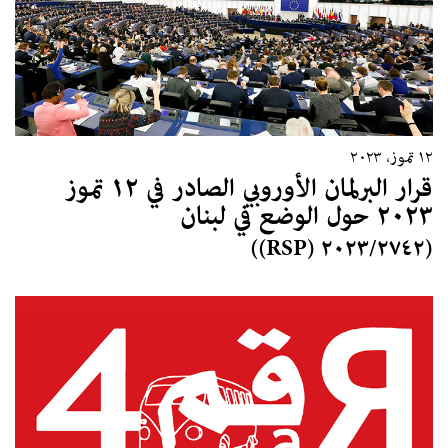
١٢ تموز، ٢٠٢٣
قرار البرلمان الأوروبي الصادر في ١٢ تموز
٢٠٢٣ حول الوضع في لبنان
(٢٠٢٣/٢٧٤٢ (RSP))