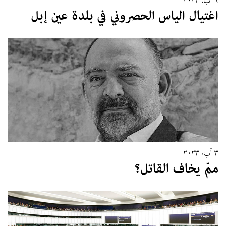
٩ آب، ٢٠٢٣
اغتيال الياس الحصروني في بلدة عين إبل
٣ آب، ٢٠٢٣
ممّ يخاف القاتل؟