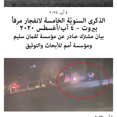
٤ آب، ٢٠٢٥
الذكرى السنويّة الخامسة لانفجار مرفأ
بيروت – ٤ آب/أغسطس ٢٠٢٠
بيان مشترك صادر عن مؤسسة لقمان سليم
ومؤسسة أمم للأبحاث والتوثيق