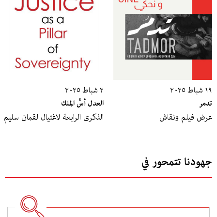
١٩ شباط ٢٠٢٥
٢ شباط ٢٠٢٥
تدمر
العدل أسُّ الملك
عرض فيلم ونقاش
الذكرى الرابعة لاغتيال لقمان سليم
جهودنا تتمحور في