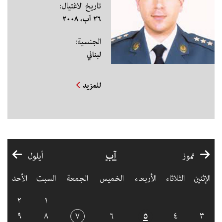
تاريخ الاغتيال:
٢٦ آب، ٢٠٠٨
الجنسية:
لبناني
للمزيد
آب
تموز
أيلول
الإثنين
الثلاثاء
الأربعاء
الخميس
الجمعة
السبت
الأحد
٢
١
٩
٨
٧
٦
٥
٤
٣