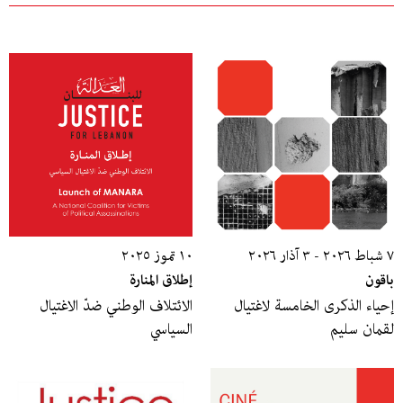
٧ شباط ٢٠٢٦ - ٣ آذار ٢٠٢٦
١٠ تموز ٢٠٢٥
باقون
إطلاق المنارة
إحياء الذكرى الخامسة لاغتيال
الائتلاف الوطني ضدّ الاغتيال
لقمان سليم
السياسي