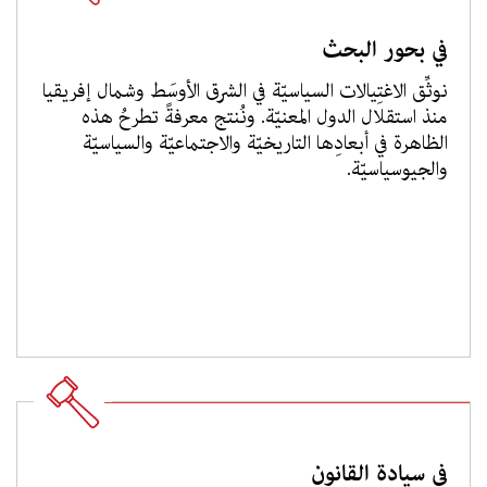
في بحور البحث
نوثِّق الاغتِيالات السياسيّة في الشرق الأوسَط وشمال إفريقيا
منذ استقلال الدول المعنيّة. ونُنتج معرفةً تطرحُ هذه
الظاهرة في أبعادِها التاريخيّة والاجتماعيّة والسياسيّة
والجيوسياسيّة.
في سيادة القانون