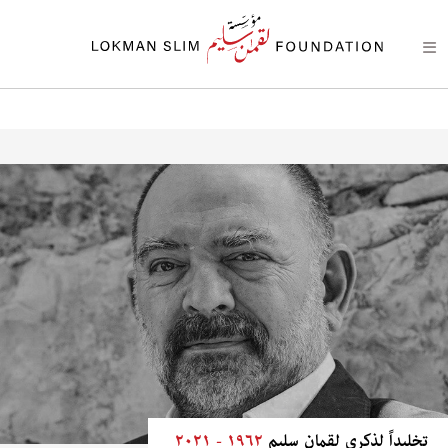
تخليداً لذكرى لقمان سليم
١٩٦٢ - ٢٠٢١