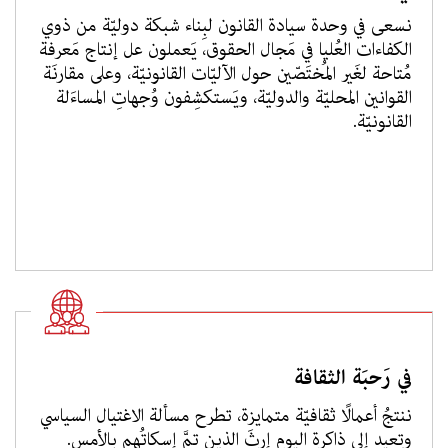
نسعى في وحدة سيادة القانون لبِناء شبكة دوليّة من ذوي
الكفاءات العُليا في مَجال الحقوق، يَعملون عل إنتاج مَعرفة
مُتاحة لغَير المُختَصّين حول الآليّات القانونيّة، وعلى مقارنَة
القوانين المحليّة والدوليّة، ويَستكشِفون وُجهاتِ المساءَلة
القانونيّة.
في رَحبَة الثقافة
ننتجُ أعمالًا ثقافيّة متمايزة، تطرح مسألة الاغتيال السياسي
وتعيد إلى ذاكرة اليوم إرثَ الذين تمَّ إسكاتُهم بالأمس.