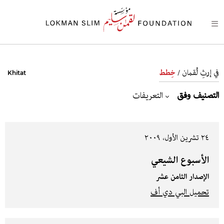
في إرثِ لُقمان /
خِطط
Khitat
التصنيف وفق
التعريفات
٢٤ تشرين الأول، ٢٠٠٩
الأسبوع الشيعي
الإصدار الثامن عشر
تحميل البي دي أف