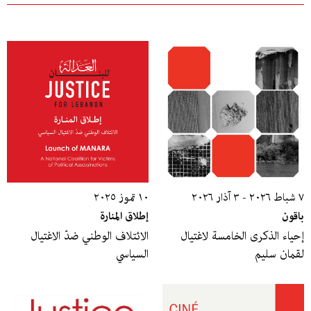
٧ شباط ٢٠٢٦ - ٣ آذار ٢٠٢٦
١٠ تموز ٢٠٢٥
باقون
إطلاق المنارة
إحياء الذكرى الخامسة لاغتيال
الائتلاف الوطني ضدّ الاغتيال
لقمان سليم
السياسي