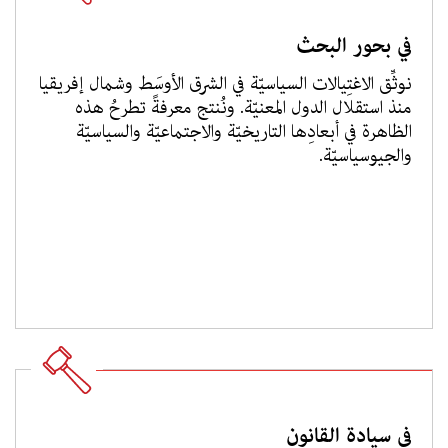
في بحور البحث
نوثِّق الاغتِيالات السياسيّة في الشرق الأوسَط وشمال إفريقيا
منذ استقلال الدول المعنيّة. ونُنتج معرفةً تطرحُ هذه
الظاهرة في أبعادِها التاريخيّة والاجتماعيّة والسياسيّة
والجيوسياسيّة.
في سيادة القانون