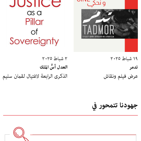
١٩ شباط ٢٠٢٥
٢ شباط ٢٠٢٥
تدمر
العدل أسُّ الملك
عرض فيلم ونقاش
الذكرى الرابعة لاغتيال لقمان سليم
جهودنا تتمحور في