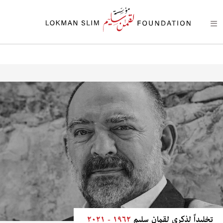
تخليداً لذكرى لقمان سليم
١٩٦٢ - ٢٠٢١