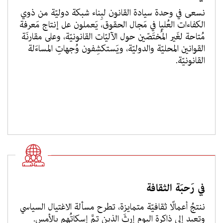
نسعى في وحدة سيادة القانون لبِناء شبكة دوليّة من ذوي
الكفاءات العُليا في مَجال الحقوق، يَعملون عل إنتاج مَعرفة
مُتاحة لغَير المُختَصّين حول الآليّات القانونيّة، وعلى مقارنَة
القوانين المحليّة والدوليّة، ويَستكشِفون وُجهاتِ المساءَلة
القانونيّة.
في رَحبَة الثقافة
ننتجُ أعمالًا ثقافيّة متمايزة، تطرح مسألة الاغتيال السياسي
وتعيد إلى ذاكرة اليوم إرثَ الذين تمَّ إسكاتُهم بالأمس.