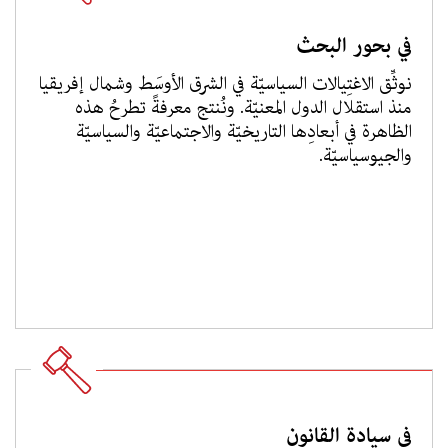
في بحور البحث
نوثِّق الاغتِيالات السياسيّة في الشرق الأوسَط وشمال إفريقيا
منذ استقلال الدول المعنيّة. ونُنتج معرفةً تطرحُ هذه
الظاهرة في أبعادِها التاريخيّة والاجتماعيّة والسياسيّة
والجيوسياسيّة.
في سيادة القانون