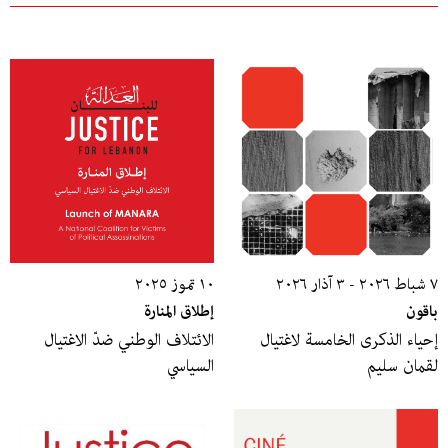
٧ شباط ٢٠٢٦ - ٣ آذار ٢٠٢٦
١٠ تموز ٢٠٢٥
باقون
إطلاق المنارة
إحياء الذكرى الخامسة لاغتيال
الائتلاف الوطني ضدّ الاغتيال
لقمان سليم
السياسي