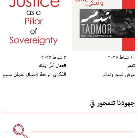
١٩ شباط ٢٠٢٥
٢ شباط ٢٠٢٥
تدمر
العدل أسُّ الملك
عرض فيلم ونقاش
الذكرى الرابعة لاغتيال لقمان سليم
جهودنا تتمحور في