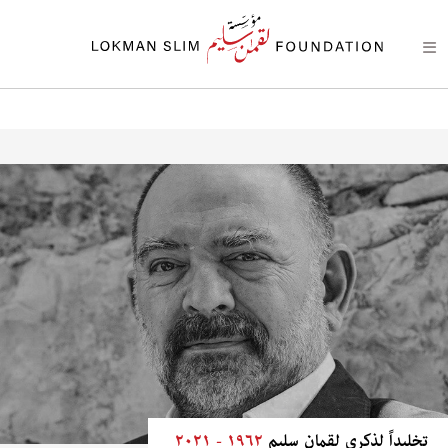
تخليداً لذكرى لقمان سليم
١٩٦٢ - ٢٠٢١