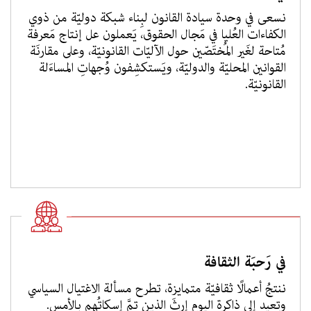
نسعى في وحدة سيادة القانون لبِناء شبكة دوليّة من ذوي
الكفاءات العُليا في مَجال الحقوق، يَعملون عل إنتاج مَعرفة
مُتاحة لغَير المُختَصّين حول الآليّات القانونيّة، وعلى مقارنَة
القوانين المحليّة والدوليّة، ويَستكشِفون وُجهاتِ المساءَلة
القانونيّة.
في رَحبَة الثقافة
ننتجُ أعمالًا ثقافيّة متمايزة، تطرح مسألة الاغتيال السياسي
وتعيد إلى ذاكرة اليوم إرثَ الذين تمَّ إسكاتُهم بالأمس.