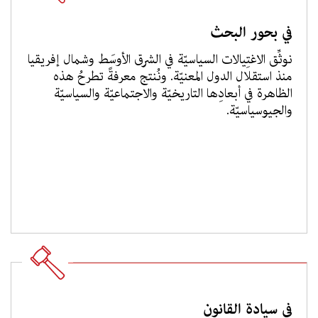
في بحور البحث
نوثِّق الاغتِيالات السياسيّة في الشرق الأوسَط وشمال إفريقيا
منذ استقلال الدول المعنيّة. ونُنتج معرفةً تطرحُ هذه
الظاهرة في أبعادِها التاريخيّة والاجتماعيّة والسياسيّة
والجيوسياسيّة.
في سيادة القانون