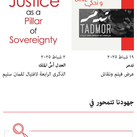
١٩ شباط ٢٠٢٥
٢ شباط ٢٠٢٥
تدمر
العدل أسُّ الملك
عرض فيلم ونقاش
الذكرى الرابعة لاغتيال لقمان سليم
جهودنا تتمحور في