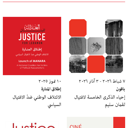
٧ شباط ٢٠٢٦ - ٣ آذار ٢٠٢٦
١٠ تموز ٢٠٢٥
باقون
إطلاق المنارة
إحياء الذكرى الخامسة لاغتيال
الائتلاف الوطني ضدّ الاغتيال
لقمان سليم
السياسي