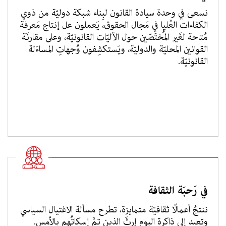
نسعى في وحدة سيادة القانون لبِناء شبكة دوليّة من ذوي
الكفاءات العُليا في مَجال الحقوق، يَعملون عل إنتاج مَعرفة
مُتاحة لغَير المُختَصّين حول الآليّات القانونيّة، وعلى مقارنَة
القوانين المحليّة والدوليّة، ويَستكشِفون وُجهاتِ المساءَلة
القانونيّة.
في رَحبَة الثقافة
ننتجُ أعمالًا ثقافيّة متمايزة، تطرح مسألة الاغتيال السياسي
وتعيد إلى ذاكرة اليوم إرثَ الذين تمَّ إسكاتُهم بالأمس.