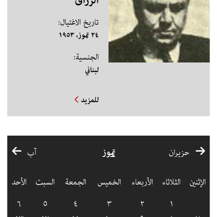
الرزاق
تاريخ الاغتيال:
٢٤ تموز، ١٩٥٣
الجنسية:
لبناني
للمزيد
تموز
حزيران
آب
الإثنين
الثلاثاء
الأربعاء
الخميس
الجمعة
السبت
الأحد
٦
٥
٤
٣
٢
١