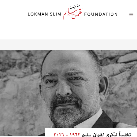
تخليداً لذكرى لقمان سليم
١٩٦٢ - ٢٠٢١