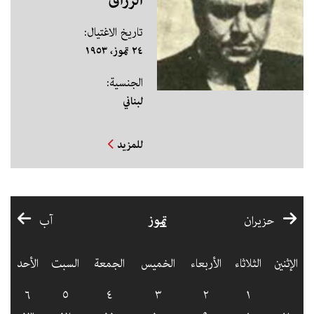
الرزاق
تاريخ الاغتيال:
٢٤ تموز، ١٩٥٣
الجنسية:
لبناني
للمزيد
تموز
حزيران
آب
الإثنين
الثلاثاء
الأربعاء
الخميس
الجمعة
السبت
الأحد
٦
٥
٤
٣
٢
١