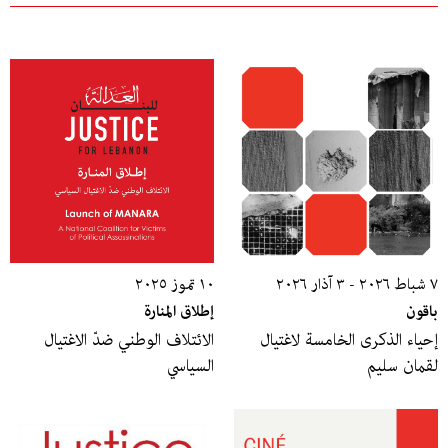
٧ شباط ٢٠٢٦ - ٣ آذار ٢٠٢٦
١٠ تموز ٢٠٢٥
باقون
إطلاق المنارة
إحياء الذكرى الخامسة لاغتيال
الائتلاف الوطني ضدّ الاغتيال
لقمان سليم
السياسي