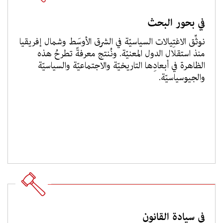
في بحور البحث
نوثِّق الاغتِيالات السياسيّة في الشرق الأوسَط وشمال إفريقيا
منذ استقلال الدول المعنيّة. ونُنتج معرفةً تطرحُ هذه
الظاهرة في أبعادِها التاريخيّة والاجتماعيّة والسياسيّة
والجيوسياسيّة.
في سيادة القانون