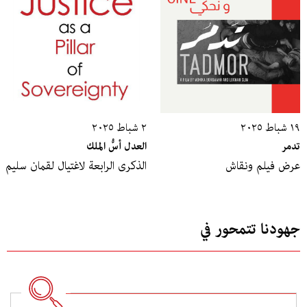
١٩ شباط ٢٠٢٥
٢ شباط ٢٠٢٥
تدمر
العدل أسُّ الملك
عرض فيلم ونقاش
الذكرى الرابعة لاغتيال لقمان سليم
جهودنا تتمحور في