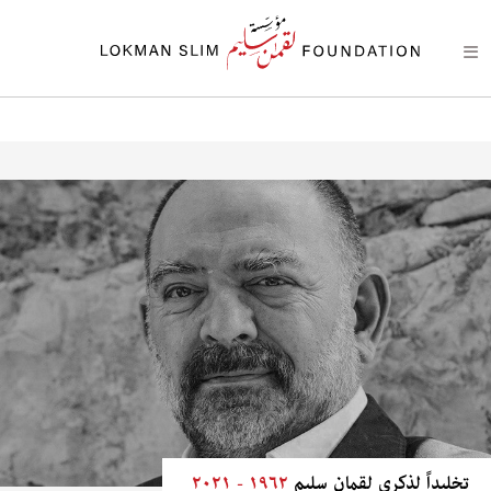
تخليداً لذكرى لقمان سليم
١٩٦٢ - ٢٠٢١