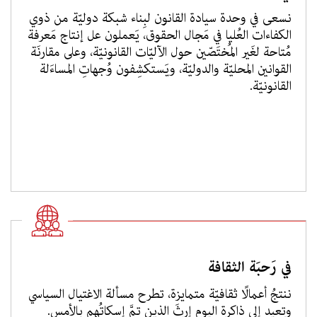
نسعى في وحدة سيادة القانون لبِناء شبكة دوليّة من ذوي
الكفاءات العُليا في مَجال الحقوق، يَعملون عل إنتاج مَعرفة
مُتاحة لغَير المُختَصّين حول الآليّات القانونيّة، وعلى مقارنَة
القوانين المحليّة والدوليّة، ويَستكشِفون وُجهاتِ المساءَلة
القانونيّة.
في رَحبَة الثقافة
ننتجُ أعمالًا ثقافيّة متمايزة، تطرح مسألة الاغتيال السياسي
وتعيد إلى ذاكرة اليوم إرثَ الذين تمَّ إسكاتُهم بالأمس.